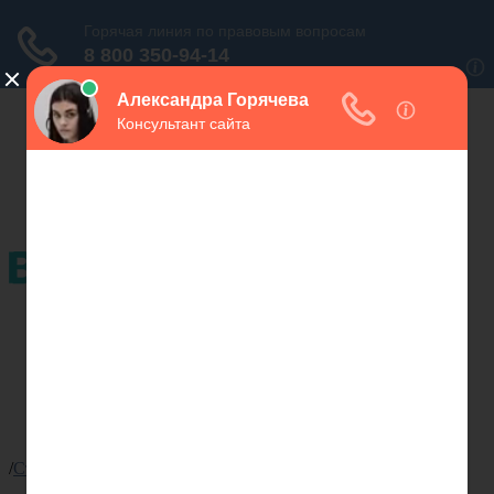
Льготные категории
Законы
Льготы
Пенсии
Статьи
Задать вопрос
Льготные категории
Законы
Льготы
Пенсии
Статьи
Задать вопрос
/
Статьи
/
Где в Белгороде найти работу инвалиду?