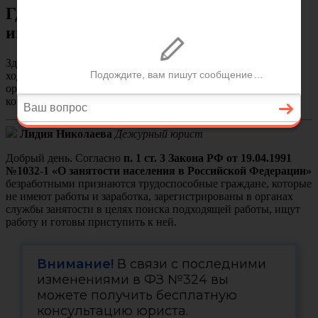
Где в Белгороде найти работу
инвалиду?
Здравствуйте. Я из Белгорода,
инвалид 3 группы
, не могу
ходить. Подскажите, где я могу найти работу (конкретные
организации). Я творческий человек, плюс работа с
компьютером. Заранее спасибо.
Лидия Николаева
Дежурный юрист
Добрый день. Согласно
п. 1 ст. 3 Закона РФ от 19.04.1991
№1032-1 «О занятости населения в Российской Федерации»
безработными признаются трудоспособные граждане, которые
не имеют работы и заработка, зарегистрированы в органах
службы занятости в целях поиска подходящей работы, ищут
работу и готовы приступить к ней.
Внимание!
В связи с последними
изменениями в ФЗ №324 вы
можете получить бесплатную
консультацию юриста.