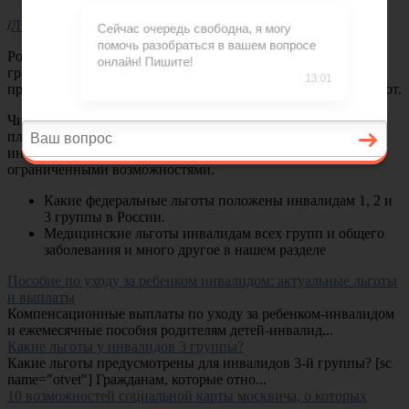
/
Льготы
/
Российские инвалиды считаются уязвимой категорией
граждан, потому внимание к ним со стороны государства
проявляется посредством предоставления им
различных льгот
.
Число последних, их набор и выраженные в материальном
плане исчисления могут быть разными зависимо от группы
инвалидности, которая присваивается гражданину с
ограниченными возможностями.
Какие федеральные льготы положены
инвалидам 1, 2 и
3 группы
в России.
Медицинские льготы инвалидам всех групп и общего
заболевания и много другое в нашем разделе
Пособие по уходу за ребенком инвалидом: актуальные льготы
и выплаты
Компенсационные выплаты по уходу за ребенком-инвалидом
и ежемесячные пособия родителям детей-инвалид...
Какие льготы у инвалидов 3 группы?
Какие льготы предусмотрены для инвалидов 3-й группы? [sc
name="otvet"] Гражданам, которые отно...
10 возможностей социальной карты москвича, о которых