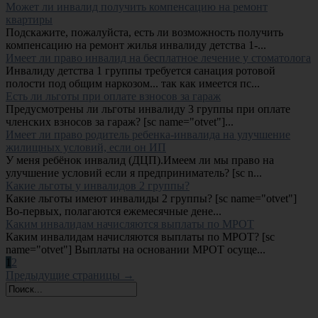
Может ли инвалид получить компенсацию на ремонт
квартиры
Подскажите, пожалуйста, есть ли возможность получить
компенсацию на ремонт жилья инвалиду детства 1-...
Имеет ли право инвалид на бесплатное лечение у стоматолога
Инвалиду детства 1 группы требуется санация ротовой
полости под общим наркозом... так как имеется пс...
Есть ли льготы при оплате взносов за гараж
Предусмотрены ли льготы инвалиду 3 группы при оплате
членских взносов за гараж? [sc name="otvet"]...
Имеет ли право родитель ребенка-инвалида на улучшение
жилищных условий, если он ИП
У меня ребёнок инвалид (ДЦП).Имеем ли мы право на
улучшение условий если я предприниматель? [sc n...
Какие льготы у инвалидов 2 группы?
Какие льготы имеют инвалиды 2 группы? [sc name="otvet"]
Во-первых, полагаются ежемесячные дене...
Каким инвалидам начисляются выплаты по МРОТ
Каким инвалидам начисляются выплаты по МРОТ? [sc
name="otvet"] Выплаты на основании МРОТ осуще...
1
2
Предыдущие страницы →