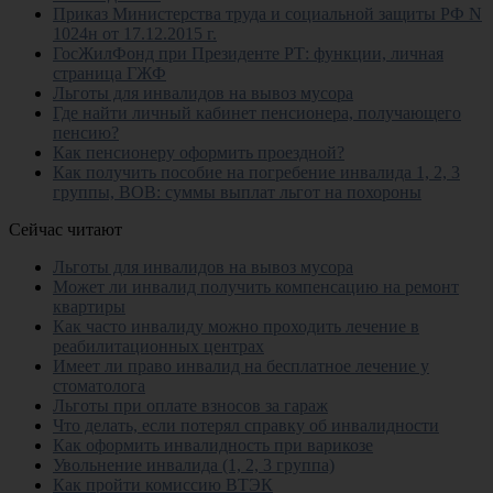
Приказ Министерства труда и социальной защиты РФ N
1024н от 17.12.2015 г.
ГосЖилФонд при Президенте РТ: функции, личная
страница ГЖФ
Льготы для инвалидов на вывоз мусора
Где найти личный кабинет пенсионера, получающего
пенсию?
Как пенсионеру оформить проездной?
Как получить пособие на погребение инвалида 1, 2, 3
группы, ВОВ: суммы выплат льгот на похороны
Сейчас читают
Льготы для инвалидов на вывоз мусора
Может ли инвалид получить компенсацию на ремонт
квартиры
Как часто инвалиду можно проходить лечение в
реабилитационных центрах
Имеет ли право инвалид на бесплатное лечение у
стоматолога
Льготы при оплате взносов за гараж
Что делать, если потерял справку об инвалидности
Как оформить инвалидность при варикозе
Увольнение инвалида (1, 2, 3 группа)
Как пройти комиссию ВТЭК