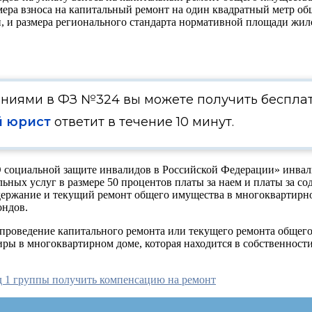
змера взноса на капитальный ремонт на один квадратный метр 
 и размера регионального стандарта нормативной площади жило
ениями в ФЗ №324 вы можете получить беспла
 юрист
ответит в течение 10 минут.
 «О социальной защите инвалидов в Российской Федерации»
инвал
ьных услуг в размере
50 процентов
платы за наем и платы за с
держание и текущий ремонт общего имущества в многоквартирн
ндов.
проведение капитального ремонта или текущего ремонта общег
иры в многоквартирном доме, которая находится в собственност
 1 группы получить компенсацию на ремонт