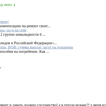
цу вниз ⤓
емонт
омпенсацию на ремонт своег...
ка, но и на себя
2 группе инвалидности 6 ...
лидов в Российской Федерации»...
руппы, ВОВ: суммы выплат льгот на похороны
особия на погребение. Как ...
»
емонт и давать должно государство! а я откуда возьму?! у меня и