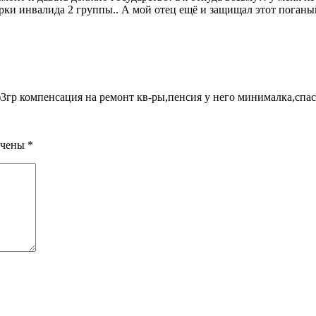
и инвалида 2 группы.. А мой отец ещё и защищал этот поганый
3гр компенсация на ремонт кв-ры,пенсия у него минималка,спа
ечены
*