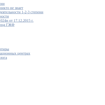
сии
никто не знает
деятельности 1-2-3 степени
ности
24н от 17.12.2015 г.
ница ГЖФ
ртиры
тационных центрах
олога