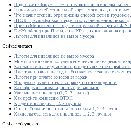
Подскажите форум – чем занимаются пенсионеры на пен
10 возможностей социальной карты москвича, о которых 
Что значит степень ограничения способности к трудовой 
ВТЭК – расшифровка и задачи по установлению инвалид
Приказ Министерства труда и социальной защиты РФ N 10
ГосЖилФонд при Президенте РТ: функции, личная стра
Льготы для инвалидов на вывоз мусора
Сейчас читают
Льготы для инвалидов на вывоз мусора
Может ли инвалид получить компенсацию на ремонт ква
Как часто инвалиду можно проходить лечение в реабили
Имеет ли право инвалид на бесплатное лечение у стомат
Льготы при оплате взносов за гараж
Что делать, если потерял справку об инвалидности
Как оформить инвалидность при варикозе
Увольнение инвалида (1, 2, 3 группа)
Как пройти комиссию ВТЭК
Кредит инвалидам 1, 2, 3 группы
Оплата больничного листа инвалидам 1, 2, 3 группы
Какие льготы есть для инвалидов 1, 2, 3 группы
Сейчас обсуждают