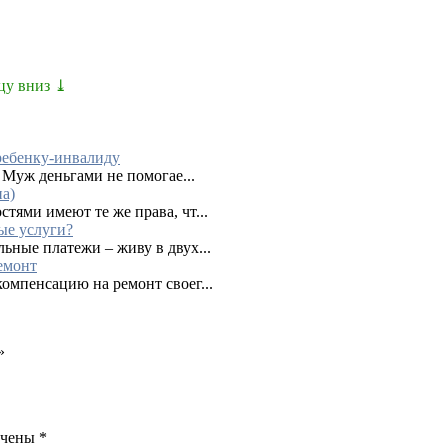
цу вниз ⤓
ребенку-инвалиду
. Муж деньгами не помогае...
па)
тями имеют те же права, чт...
ые услуги?
ьные платежи – живу в двух...
емонт
омпенсацию на ремонт своег...
»
ечены
*