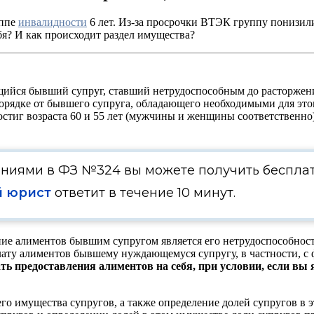
уппе
инвалидности
6 лет. Из-за просрочки ВТЭК группу понизили
ебя? И как происходит раздел имущества?
щийся бывший супруг, ставший нетрудоспособным до расторжения
 порядке от бывшего супруга, обладающего необходимыми для э
достиг возраста 60 и 55 лет (мужчины и женщины соответственно
ениями в ФЗ №324 вы можете получить беспла
 юрист
ответит в течение 10 минут.
ие алиментов бывшим супругом является его нетрудоспособность
лату алиментов бывшему нуждающемуся супругу, в частности, с 
ть предоставления алиментов на себя, при условии, если вы
его имущества супругов, а также определение долей супругов в 