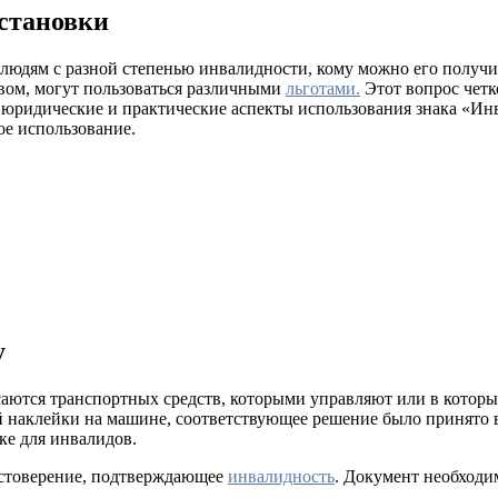
установки
 людям с разной степенью инвалидности, кому можно его получи
вом, могут пользоваться различными
льготами.
Этот вопрос чет
е юридические и практические аспекты использования знака «Ин
ое использование.
у
ются транспортных средств, которыми управляют или в которых 
 наклейки на машине, соответствующее решение было принято в 
ке для инвалидов.
достоверение, подтверждающее
инвалидность
. Документ необходи