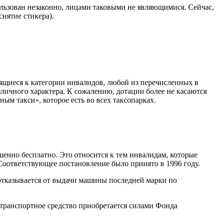
ользован незаконно, лицами таковыми не являющимися. Сейчас,
нятие стикера).
ящиеся к категории инвалидов, любой из перечисленных в
личного характера. К сожалению, дотации более не касаются
ым такси», которое есть во всех таксопарках.
енно бесплатно. Это относится к тем инвалидам, которые
 Соответствующее постановление было принято в 1996 году.
 отказывается от выдачи машины последней марки по
 транспортное средство приобретается силами Фонда