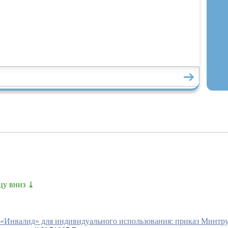
цу вниз ⤓
«Инвалид» для индивидуального использования: приказ Минтруда