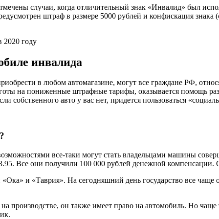
отмечены случаи, когда отличительный знак «Инвалид» был исп
дусмотрен штраф в размере 5000 рублей и конфискация знака (с
 2020 году
обиле инвалида
риобрести в любом автомагазине, могут все граждане РФ, относ
льготы на пониженные штрафные тарифы, оказывается помощь раз
и собственного авто у вас нет, придется пользоваться «социальн
?
озможностями все-таки могут стать владельцами машины соверш
.03.95. Все они получили 100 000 рублей денежной компенсации.
 «Ока» и «Таврия». На сегодняшний день государство все чаще
на производстве, он также имеет право на автомобиль. Но чаще
ик.