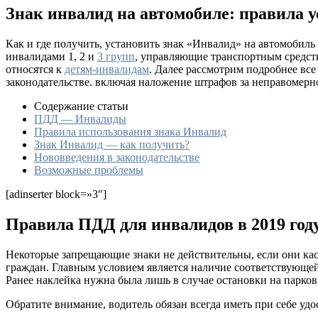
Знак инвалид на автомобиле: правила 
Как и где получить, установить знак «Инвалид» на автомобиль
инвалидами 1, 2 и
3 групп
, управляющие транспортным средст
относятся к
детям-инвалидам
. Далее рассмотрим подробнее вс
законодательстве. включая наложение штрафов за неправомерн
Содержание статьи
ПДД — Инвалиды
Правила использования знака Инвалид
Знак Инвалид — как получить?
Нововведения в законодательстве
Возможные проблемы
[adinserter block=»3″]
Правила ПДД для инвалидов в 2019 год
Некоторые запрещающие знаки не действительны, если они каса
граждан. Главным условием является наличие соответствующей
Ранее наклейка нужна была лишь в случае остановки на парков
Обратите внимание, водитель обязан всегда иметь при себе у