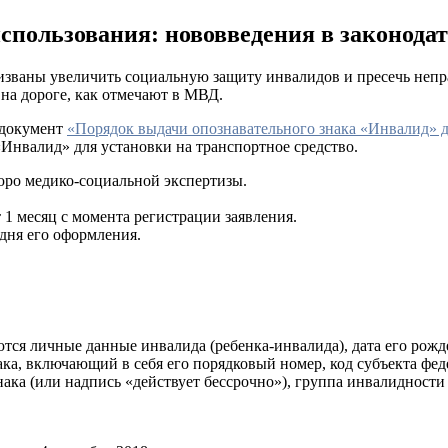
пользования: нововведения в законодат
ризваны увеличить социальную защиту инвалидов и пресечь неп
на дороге, как отмечают в МВД.
 документ
«Порядок выдачи опознавательного знака «Инвалид» 
Инвалид» для установки на транспортное средство.
юро медико-социальной экспертизы.
 1 месяц с момента регистрации заявления.
 дня его оформления.
ются личные данные инвалида (ребенка-инвалида), дата его рожд
а, включающий в себя его порядковый номер, код субъекта феде
нака (или надпись «действует бессрочно»), группа инвалидности